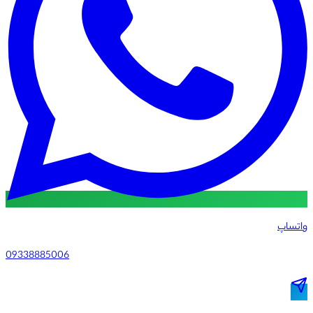
واتساپ
09338885006