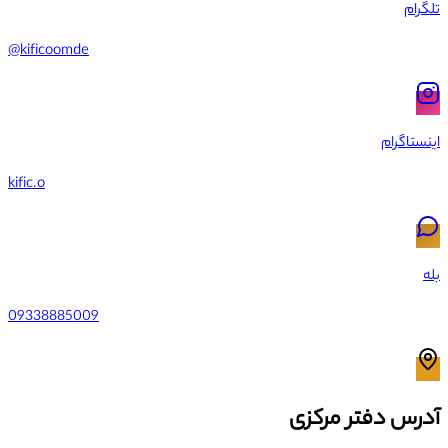
تلگرام
@kificoomde
اینستاگرام
kific.o
بله
09338885009
آدرس دفتر مرکزی