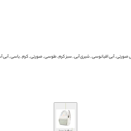
تی , آبی اقیانوسی , شیری آبی , سبز کرم , طوسی , صورتی , کرم , یاسی , آبی آسمانی