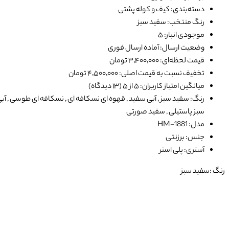
دسته‌بندی: کیف و کوله پشتی
رنگ منتخب: سفید سبز
موجودی انبار: ۵
وضعیت ارسال: آماده ارسال فوری
قیمت لحظه‌ای: ۳٬۴۰۰٬۰۰۰ تومان
تخفیف نسبت به قیمت اصلی: ۴٬۵۰۰٬۰۰۰ تومان
میانگین امتیاز کاربران: ۵ از ۵ (۱۳ دیدگاه)
رنگ: سفید سبز , آبی سفید , قهوه ای نسکافه ای , نسکافه ای طوسی , آبی صور
سبز پاستیلی , سفید صورتی
مدل: HM-1881
جنس: برزنتی
آستری: پلی استر
رنگ :
سفید سبز