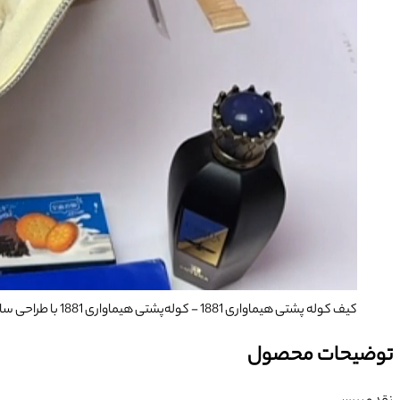
کیف کوله پشتی هیماواری 1881
- کوله‌پشتی هیماواری 1881 با طراحی ساده و شیک؛ ساخته‌شده از پارچه ضدآب، سبک و جادار با محفظه‌های متعدد و بند ارگونومیک—مناسب دانشگاه، کار و استفاده روزمره.
توضیحات محصول