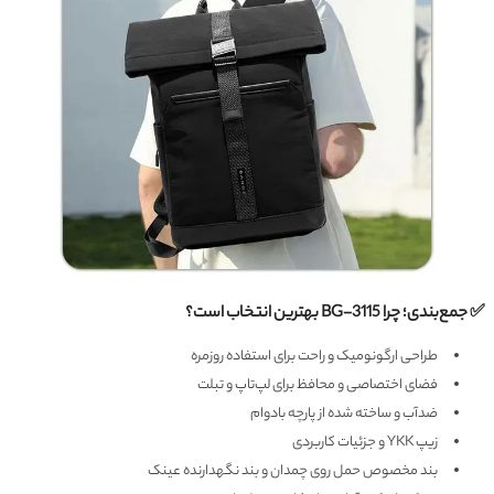
✅ جمع‌بندی؛ چرا BG-3115 بهترین انتخاب است؟
طراحی ارگونومیک و راحت برای استفاده روزمره
فضای اختصاصی و محافظ برای لپ‌تاپ و تبلت
ضدآب و ساخته شده از پارچه بادوام
زیپ YKK و جزئیات کاربردی
بند مخصوص حمل روی چمدان و بند نگهدارنده عینک