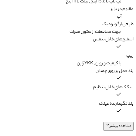
لپ تاپ تا 15.6 اینچ , تبلت تا 11 اینچ
مقاوم در برابر
آب
طراحی ارگونومیک
جهت محافظت از ستون فقرات
اسفنج‌های قابل تنفس
زیپ
با کیفیت و روان , YKK ژاپن
بند حمل بر روی چمدان
سگک‌های قابل تنظیم
بند نگهدارنده عینک
مشاهده بیشتر