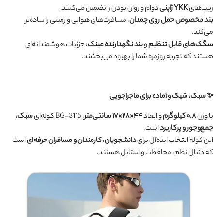
زیپ‌های
YKK ژاپنی
دوام و روان بودن را تضمین می‌کنند.
بند مخصوص حمل روی چمدان
، مسافرت‌های هوایی و زمینی را ساده‌تر
می‌کند.
سگک‌های قابل تنظیم
و
بند نگهدارنده عینک
، جزئیات هوشمندانه‌ای
هستند که تجربه روزمره شما را بهبود می‌بخشند.
✨ سبک، شیک و آماده برای ماجراجویی
با وزن
۰.۸ کیلوگرم
و ابعاد
۴۴×۲۸×۱۷ سانتی‌متر
، BG-3115 کوله‌ای
سبک،
جمع‌وجور و پرکاربرد
است.
این کوله انتخاب ایده‌آل برای
دانشجویان، کارمندان و مسافران حرفه‌ای
است
که دنبال نظم، محافظت و استایل هستند.