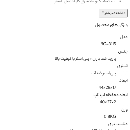
سبک، شیک و آماده برای کار، تحصیل یا سفر
مشاهده بیشتر
ویژگی‌های محصول
مدل
BG-3115
جنس
پارچه ضد باران + پلی استر با کیفیت بالا
آستری
پلی استر ضدآب
ابعاد
17×28×44
ابعاد محفظه لپ تاپ
2×27×40
وزن
0.8KG
مناسب برای