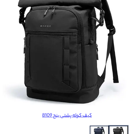
کیف کوله پشتی بنج 8109