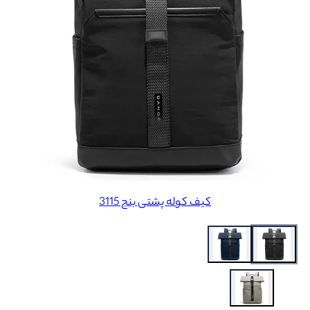
کیف کوله پشتی بنج 3115