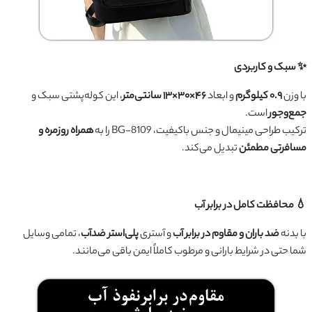
✨ سبک و کاربردی
با وزن
۰.۹ کیلوگرم
و ابعاد
۴۶×۳۰×۱۳ سانتی‌متر
، این کوله‌پشتی سبک و
جمع‌وجور
است.
ترکیب طراحی مینیمال و جنس باکیفیت، BG-8109 را به
همراه روزمره و
مسافرتی مطمئن
تبدیل می‌کند.
💧 محافظت کامل در برابر آب
با بدنه
ضد باران و مقاوم در برابر آب
و آستری
پلی‌استر ضدآب
، تمامی وسایل
شما حتی در شرایط بارانی و مرطوب کاملاً ایمن باقی می‌مانند.