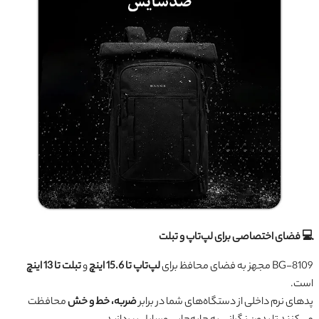
💻 فضای اختصاصی برای لپ‌تاپ و تبلت
BG-8109 مجهز به فضای محافظ برای
لپ‌تاپ تا 15.6 اینچ
و
تبلت تا 13 اینچ
است.
پدهای نرم داخلی از دستگاه‌های شما در برابر
ضربه، خط و خش
محافظت