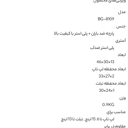
ویژگی‌های محصول
مدل
BG-8109
جنس
پارچه ضد باران + پلی استر با کیفیت بالا
آستری
پلی استر ضدآب
ابعاد
13×30×46
ابعاد محفظه لپ تاپ
2×27×33
ابعاد محفظه تبلت
1×24×30
وزن
0.9KG
مناسب برای
لپ تاپ تا 15.6 اینچ , تبلت تا 13 اینچ
مقاوم در برابر