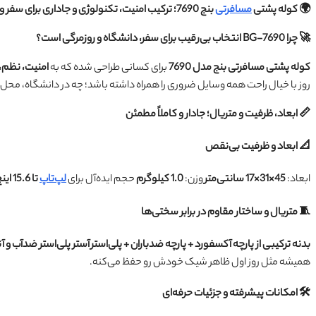
🌍 کوله پشتی
مسافرتی
بنج 7690؛ ترکیب امنیت، تکنولوژی و جاداری برای سفر و زندگی شهری
🚀 چرا BG-7690 انتخاب بی‌رقیب برای سفر، دانشگاه و روزمرگی است؟
کوله پشتی مسافرتی بنج مدل 7690
برای کسانی طراحی شده که به
امنیت، نظم،
روز با خیال راحت همه وسایل ضروری را همراه داشته باشد؛ چه در دانشگاه، محل 
📏 ابعاد، ظرفیت و متریال؛ جادار و کاملاً مطمئن
📐 ابعاد و ظرفیت بی‌نقص
ابعاد:
45×31×17 سانتی‌متر
وزن:
1.0 کیلوگرم
حجم ایده‌آل برای
لپ‌تاپ
تا 15.6 اینچ
🧵 متریال و ساختار مقاوم در برابر سختی‌ها
بدنه ترکیبی از پارچه آکسفورد + پارچه ضدباران + پلی‌استر
آستر پلی‌استر ضدآب و آن
همیشه مثل روز اول ظاهر شیک خودش رو حفظ می‌کنه.
🛠️ امکانات پیشرفته و جزئیات حرفه‌ای