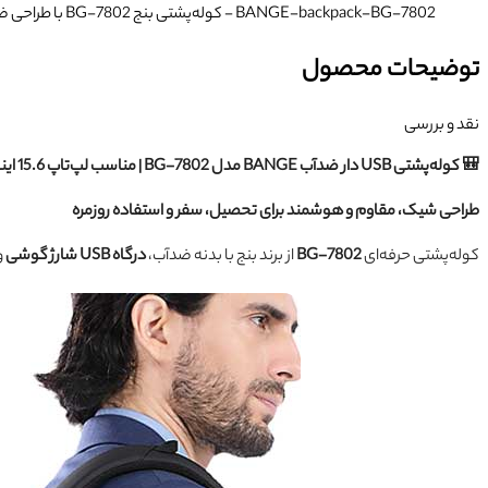
BANGE-backpack-BG-7802
- کوله‌پشتی بنج BG-7802 با طراحی ضد آب، و فضای مناسب لپ‌تاپ 15.6 اینچی، انتخابی کاربردی برای کار، دانشگاه و سفر شهری.
توضیحات محصول
نقد و بررسی
🎒 کوله‌پشتی USB دار ضدآب BANGE مدل BG-7802 | مناسب لپ‌تاپ 15.6 اینچی
طراحی شیک، مقاوم و هوشمند برای تحصیل، سفر و استفاده روزمره
کوله‌پشتی حرفه‌ای
BG-7802
از برند بنج با بدنه ضدآب،
درگاه USB شارژ گوشی
و