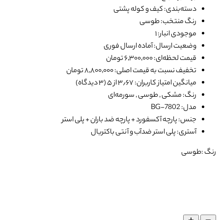
دسته‌بندی: کیف و کوله پشتی
رنگ منتخب: طوسی
موجودی انبار: ۱
وضعیت ارسال: آماده ارسال فوری
قیمت لحظه‌ای: ۶٬۳۰۰٬۰۰۰ تومان
تخفیف نسبت به قیمت اصلی: ۸٬۸۰۰٬۰۰۰ تومان
میانگین امتیاز کاربران: ۳٫۶۷ از ۵ (۳ دیدگاه)
رنگ: مشکی , طوسی , سورمه‌ای
مدل: BG-7802
جنس: پارچه آکسفورد + پارچه ضد باران + پلی استر
آستری: پلی استر ضدآب و آنتی باکتریال
رنگ :
طوسی