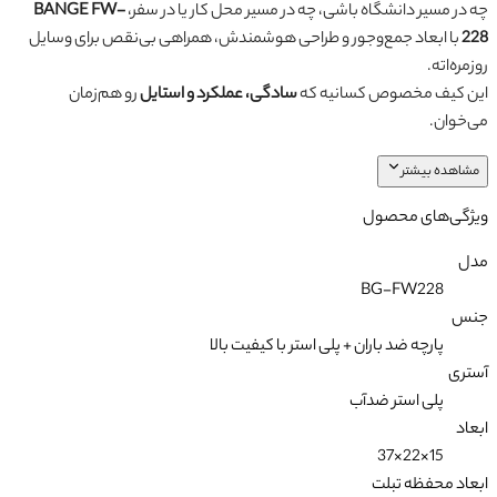
چه در مسیر دانشگاه باشی، چه در مسیر محل کار یا در سفر،
BANGE FW-
228
با ابعاد جمع‌وجور و طراحی هوشمندش، همراهی بی‌نقص برای وسایل
روزمره‌اته.
این کیف مخصوص کسانیه که
سادگی، عملکرد و استایل
رو هم‌زمان
می‌خوان.
مشاهده بیشتر
ویژگی‌های محصول
مدل
BG-FW228
جنس
پارچه ضد باران + پلی استر با کیفیت بالا
آستری
پلی استر ضدآب
ابعاد
15×22×37
ابعاد محفظه تبلت