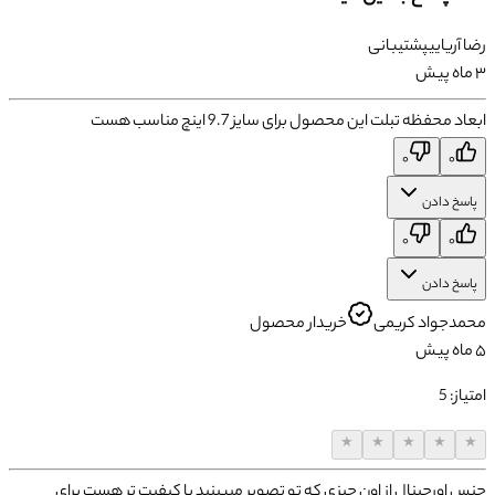
رضا
آریایی
پشتیبانی
۳ ماه پیش
ابعاد محفظه تبلت این محصول برای سایز 9.7 اینچ مناسب هست
۰
۰
پاسخ دادن
۰
۰
پاسخ دادن
محمدجواد
کریمی
خریدار محصول
۵ ماه پیش
امتیاز:
5
★
★
★
★
★
جنس اورجینال از اون چیزی که تو تصویر میبینید با کیفیت تر هست برای