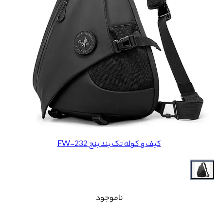
کیف و کوله تک بند بنج FW-232
ناموجود