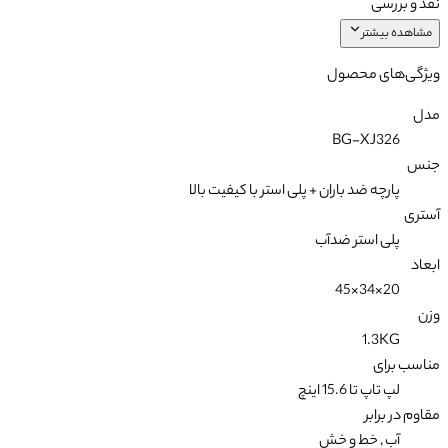
نقد و بررسی
مشاهده بیشتر
ویژگی‌های محصول
مدل
BG-XJ326
جنس
پارچه ضد باران + پلی استر با کیفیت بالا
آستری
پلی استر ضدآب
ابعاد
20×34×45
وزن
1.3KG
مناسب برای
لپ تاپ تا 15.6 اینچ
مقاوم در برابر
آب , خط و خش