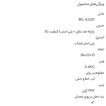
ویژگی‌های محصول
مدل
BG-XJ329
جنس
پارچه ضد باران + پلی استر با کیفیت بالا
آستری
پلی استر ضدآب
ابعاد
13×22×38
وزن
0.6KG
مقاوم در برابر
آب , خط و خش
زیپ
YKK ژاپن
بند حمل بر روی چمدان