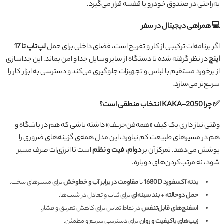
به‌راحتی در صندوق خودرو یا قفسه قرار می‌گیرد.
💻 همراهی دیجیتال در سفر
اگر برنامه‌ات ترکیبی از کار و تفریح است، فضای داخلی برای حمل
لپ‌تاپ تا 17
اینچ
در نظر گرفته شده تا دستگاه از سایر وسایل جدا و امن بماند. این جداسازی
از برخورد مستقیم با لباس و تجهیزات جلوگیری می‌کند و دسترسی به ابزار کار را
سریع‌تر می‌سازد.
✅ چرا KAKA-2050 انتخاب منطقی است؟
وقتی نیاز داری یک کیف «همه‌فن‌حریف» داشته باشی که هم در باشگاه و
هم در مسیرهای طبیعت کم نیاورد، این مدل همه‌ی گزینه‌های ضروری را
پوشش می‌دهد. تمرکز آن بر
دوام، فیت و نظم
است تا انرژی‌ات صرف مسیر
شود، نه مرتب‌کردن‌های دوباره.
بدنه آکسفورد 1680D
با
مقاومت در برابر آب و خط‌وخش
برای مسیرهای سخت.
حمل دوحالته
+
بند سینه‌ای
برای ثبات و تعادل در شیب‌ها.
اسفنج‌های قابل‌تنفس
در نقاط تماس برای کاهش تعریق و فشار.
زیپ‌های باکیفیت و روان
برای دسترسی سریع و مطمئن.