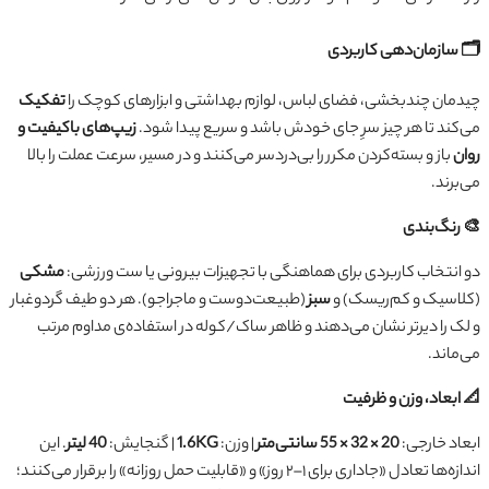
🗂️ سازمان‌دهی کاربردی
چیدمان چندبخشی، فضای لباس، لوازم بهداشتی و ابزارهای کوچک را
تفکیک
می‌کند تا هر چیز سرِ جای خودش باشد و سریع پیدا شود.
زیپ‌های باکیفیت و
روان
باز و بسته‌کردن مکرر را بی‌دردسر می‌کنند و در مسیر، سرعت عملت را بالا
می‌برند.
🎨 رنگ‌بندی
دو انتخاب کاربردی برای هماهنگی با تجهیزات بیرونی یا ست ورزشی:
مشکی
(کلاسیک و کم‌ریسک) و
سبز
(طبیعت‌دوست و ماجراجو). هر دو طیف گردوغبار
و لک را دیرتر نشان می‌دهند و ظاهر ساک/کوله در استفاده‌ی مداوم مرتب
می‌ماند.
📐 ابعاد، وزن و ظرفیت
ابعاد خارجی:
20 × 32 × 55 سانتی‌متر
| وزن:
1.6KG
| گنجایش:
40 لیتر
. این
اندازه‌ها تعادل «جاداری برای ۱–۲ روز» و «قابلیت حمل روزانه» را برقرار می‌کنند؛