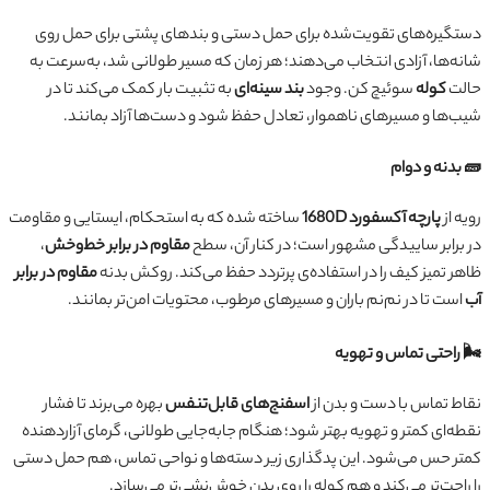
دستگیره‌های تقویت‌شده برای حمل دستی و بندهای پشتی برای حمل روی
شانه‌ها، آزادی انتخاب می‌دهند؛ هر زمان که مسیر طولانی شد، به‌سرعت به
حالت
کوله
سوئیچ کن. وجود
بند سینه‌ای
به تثبیت بار کمک می‌کند تا در
شیب‌ها و مسیرهای ناهموار، تعادل حفظ شود و دست‌ها آزاد بمانند.
🧱 بدنه و دوام
رویه از
پارچه آکسفورد 1680D
ساخته شده که به استحکام، ایستایی و مقاومت
در برابر ساییدگی مشهور است؛ در کنار آن، سطح
مقاوم در برابر خط‌وخش
،
ظاهر تمیز کیف را در استفاده‌ی پرتردد حفظ می‌کند. روکش بدنه
مقاوم در برابر
آب
است تا در نم‌نم باران و مسیرهای مرطوب، محتویات امن‌تر بمانند.
🌬️ راحتی تماس و تهویه
نقاط تماس با دست و بدن از
اسفنج‌های قابل‌تنفس
بهره می‌برند تا فشار
نقطه‌ای کمتر و تهویه بهتر شود؛ هنگام جابه‌جایی طولانی، گرمای آزاردهنده
کمتر حس می‌شود. این پدگذاری زیر دسته‌ها و نواحی تماس، هم حمل دستی
را راحت‌تر می‌کند و هم کوله را روی بدن خوش‌نشی‌تر می‌سازد.