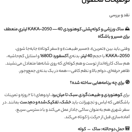
توضیحات محصول
نقد و بررسی
⛰️ ساک ورزشی و کوله‌پشتی کوهنوردی KAKA-2050 — 40 لیتریِ منعطف
برای مسیر و باشگاه
وقتی باید بین «تمرین»، «مسیر طبیعت» و «سفر کوتاه» جابه‌جا شوی،
KAKA-2050
با حجم
40 لیتر
، بدنه‌ی
آکسفورد 1680D
و استایل کم‌حاشیه،
هم ساک کارراه‌اندازِ توست و هم کوله‌ای که روی شانه‌ها متعادل می‌نشیند.
ظاهر حرفه‌ای، دوام بالا و نظم کافی—همه در یک بدنه‌ی جمع‌وجور.
🧭 برای چه برنامه‌هایی ساخته شده؟
برای
کوهنوردی و طبیعت‌گردی سبک تا میان‌برد
، اردوهای ۱ تا ۲ روزه و تمرینات
باشگاهی که لباس و تجهیزاتت باید
خشک، تفکیک‌شده و دم‌دست
بمانند. در
سفر شهری هم به‌عنوان ساکی جادار عمل می‌کند و با دسترسی سریع،
آماده‌سازی قبل از حرکت را کوتاه می‌کند.
🎒 حمل دوحالته: ساک ↔ کوله