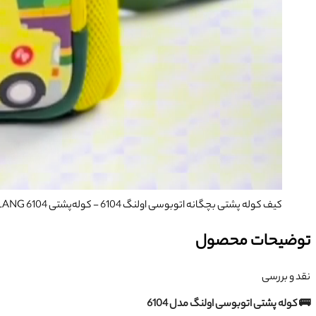
کیف کوله پشتی بچگانه اتوبوسی اولنگ 6104
- کوله‌پشتی OLANG 6104 با طرح اتوبوس کارتونی، جنس نئوپرن ضدآب، طراحی ارگونومیک و بند سینه‌ای برای راحتی کودک.
توضیحات محصول
نقد و بررسی
🚌 کوله پشتی اتوبوسی اولنگ مدل 6104