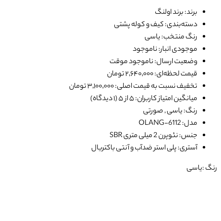
برند: برند اولنگ
دسته‌بندی: کیف و کوله پشتی
رنگ منتخب: یاسی
موجودی انبار: ناموجود
وضعیت ارسال: ناموجود موقت
قیمت لحظه‌ای: ۲٬۶۴۰٬۰۰۰ تومان
تخفیف نسبت به قیمت اصلی: ۳٬۱۰۰٬۰۰۰ تومان
میانگین امتیاز کاربران: ۵ از ۵ (۱ دیدگاه)
رنگ: یاسی , صورتی
مدل: OLANG-6112
جنس: نئوپرن 2 میلی متری SBR
آستری: پلی استر ضدآب و آنتی باکتریال
رنگ :
یاسی