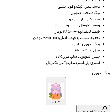
برند: برند اولنگ
دسته‌بندی: کیف و کوله پشتی
رنگ منتخب: صورتی
موجودی انبار: ناموجود
وضعیت ارسال: ناموجود موقت
قیمت لحظه‌ای: ۲٬۹۵۰٬۰۰۰ تومان
تخفیف نسبت به قیمت اصلی: ۳٬۵۰۰٬۰۰۰ تومان
رنگ: صورتی , یاسی
مدل: OLANG-6192
جنس: نئوپرن 2 میلی متری SBR
آستری: پلی استر ضدآب و آنتی باکتریال
رنگ :
صورتی
صورتی
موجود شد، خبرم کن