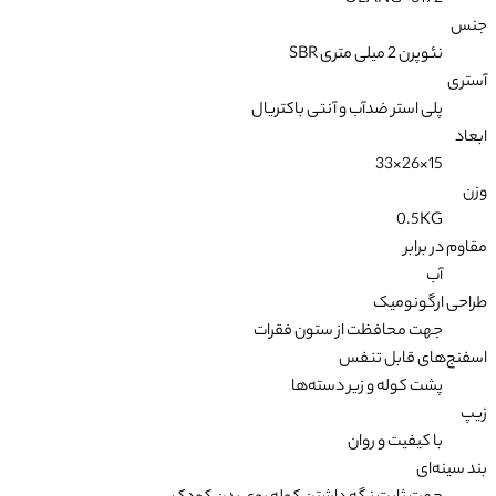
OLANG-6192
جنس
نئوپرن 2 میلی متری SBR
آستری
پلی استر ضدآب و آنتی باکتریال
ابعاد
15×26×33
وزن
0.5KG
مقاوم در برابر
آب
طراحی ارگونومیک
جهت محافظت از ستون فقرات
اسفنج‌های قابل تنفس
پشت کوله و زیر دسته‌ها
زیپ
با کیفیت و روان
بند سینه‌ای