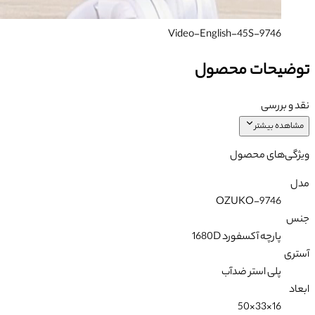
9746-Video-English-45S
توضیحات محصول
نقد و بررسی
مشاهده بیشتر
ویژگی‌های محصول
مدل
OZUKO-9746
جنس
پارچه آکسفورد 1680D
آستری
پلی استر ضدآب
ابعاد
16×33×50