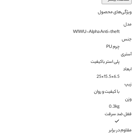
مشاهده بیشتر
ویژگی‌های محصول
مدل
WIWU-Alpha Anti-theft
جنس
چرم PU
آستری
پلی استر باکیفیت
ابعاد
6.5×15.5×25
زیپ
با کیفیت و روان
وزن
0.3kg
قفل ضد سرقت
مقاوم در برابر