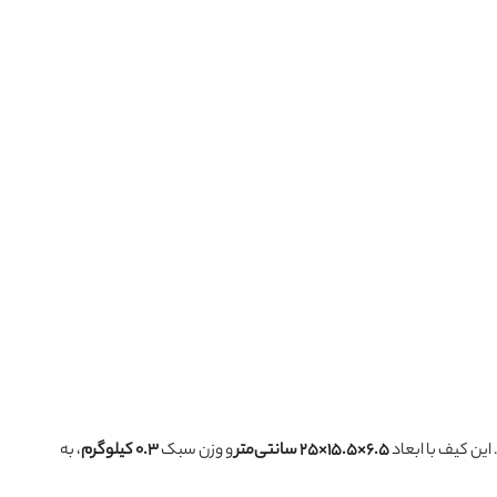
این کیف با ابعاد
۶.۵×۱۵.۵×۲۵ سانتی‌متر
و وزن سبک
۰.۳ کیلوگرم
، به