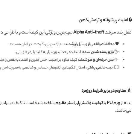
🔒 امنیت پیشرفته و آرامش ذهن
قفل ضد سرقت
Alpha Anti-theft
مهم‌ترین ویژگی این کیف است و با طراحی دق
🛡️
محافظت واقعی از وسایل ارزشمند:
مدارک، پول و کارت‌ها در امان هستند.
🖐️
باز و بسته شدن ساده:
استفاده راحت بدون نیاز به کلید یا رمز طولانی.
✨
حس حرفه‌ای و هوشمند:
کیف علاوه بر امنیت، حس مدرن و اعتمادبه‌نفس را من
🕵️‍♂️
جیب مخفی پشتی:
امکان نگهداری آیتم‌های حساس و شخصی به‌صورت امن و ن
💧 مقاوم در برابر شرایط روزمره
بدنه از
چرم PU باکیفیت و آستر پلی‌استر مقاوم
ساخته شده است تا کیف در برابر
ر
می‌مانند.