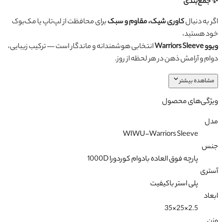
✨ جمع‌بندی
اگر به دنبال
کاوری شیک، مقاوم و سبک
برای محافظت از لپ‌تاپ یا مک‌بوک
خود هستید،
ویوو Warriors Sleeve
انتخابی هوشمندانه و ماندگار است — ترکیب زیبایی،
دوام و آرامش ذهن در هر لحظه از روز.
مشاهده بیشتر
ویژگی‌های محصول
مدل
WIWU-Warriors Sleeve
جنس
پارچه فوق العاده بادوام کوردورا 1000D
آستری
پلی استر باکیفیت
ابعاد
2.5×25×35
وزن