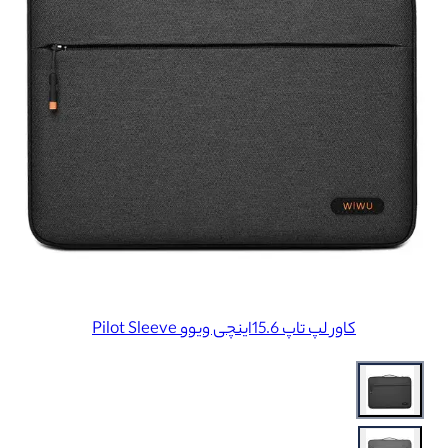
کاور لپ تاپ 15.6اینچی ویوو Pilot Sleeve