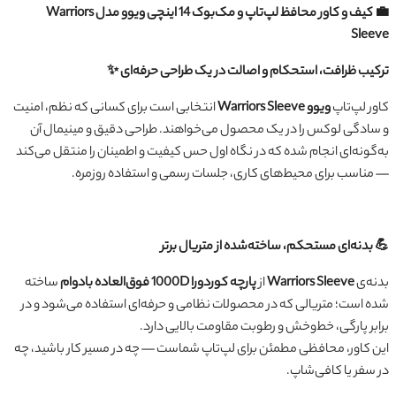
💼 کیف و کاور محافظ لپ‌تاپ و مک‌بوک 14 اینچی ویوو مدل Warriors
Sleeve
ترکیب ظرافت، استحکام و اصالت در یک طراحی حرفه‌ای ✨
کاور لپ‌تاپ
ویوو Warriors Sleeve
انتخابی است برای کسانی که نظم، امنیت
و سادگی لوکس را در یک محصول می‌خواهند. طراحی دقیق و مینیمال آن
به‌گونه‌ای انجام شده که در نگاه اول حس کیفیت و اطمینان را منتقل می‌کند
— مناسب برای محیط‌های کاری، جلسات رسمی و استفاده روزمره.
💪 بدنه‌ای مستحکم، ساخته‌شده از متریال برتر
بدنه‌ی
Warriors Sleeve
از
پارچه کوردورا 1000D فوق‌العاده بادوام
ساخته
شده است؛ متریالی که در محصولات نظامی و حرفه‌ای استفاده می‌شود و در
برابر پارگی، خط‌وخش و رطوبت مقاومت بالایی دارد.
این کاور، محافظی مطمئن برای لپ‌تاپ شماست — چه در مسیر کار باشید، چه
در سفر یا کافی‌شاپ.