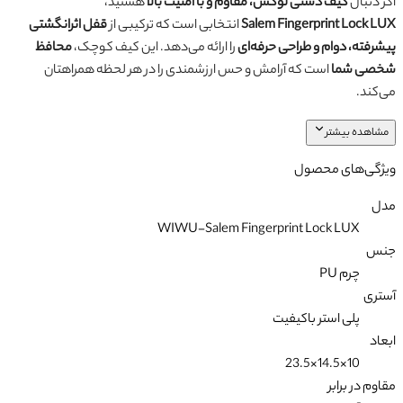
اگر دنبال
کیف دستی لوکس، مقاوم و با امنیت بالا
هستید،
Salem Fingerprint Lock LUX
انتخابی است که ترکیبی از
قفل اثرانگشتی
پیشرفته، دوام و طراحی حرفه‌ای
را ارائه می‌دهد. این کیف کوچک،
محافظ
شخصی شما
است که آرامش و حس ارزشمندی را در هر لحظه همراهتان
می‌کند.
مشاهده بیشتر
ویژگی‌های محصول
مدل
WIWU-Salem Fingerprint Lock LUX
جنس
چرم PU
آستری
پلی استر باکیفیت
ابعاد
10×14.5×23.5
مقاوم در برابر