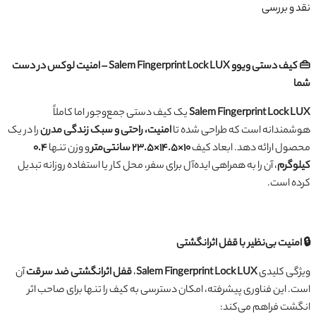
نقد و بررسی
👜 کیف دستی ویوو Salem Fingerprint Lock LUX – امنیت لوکس در دست
شما
Salem Fingerprint Lock LUX
یک کیف دستی جمع‌وجور اما کاملاً
هوشمندانه است که طراحی شده تا
امنیت، راحتی و سبک زندگی مدرن
را در یک
محصول ارائه دهد. ابعاد کیف
۱۰×۱۴.۵×۲۳.۵ سانتی‌متر
و وزن تنها
۰.۴
کیلوگرم
، آن را به همراهی ایده‌آل برای سفر، محل کار یا استفاده روزانه تبدیل
کرده است.
🔒 امنیت بی‌نظیر با قفل اثرانگشتی
ویژگی کلیدی
Salem Fingerprint Lock LUX
،
قفل اثرانگشتی ضد سرقت
آن
است. این فناوری پیشرفته، امکان دسترسی به کیف را تنها برای صاحب اثر
انگشت فراهم می‌کند: