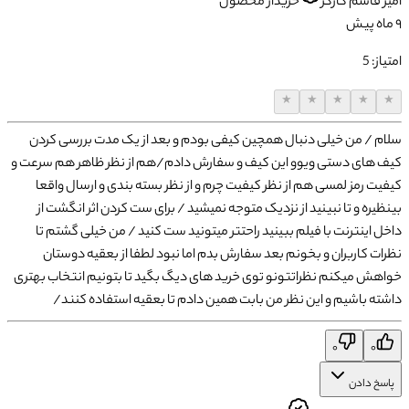
امیر قاسم
کارگر
خریدار محصول
۹ ماه پیش
امتیاز:
5
★
★
★
★
★
سلام / من خیلی دنبال همچین کیفی بودم و بعد از یک مدت بررسی کردن
کیف های دستی ویوو این کیف و سفارش دادم/هم از نظر ظاهر هم سرعت و
کیفیت رمز لمسی هم از نظر کیفیت چرم و از نظر بسته بندی و ارسال واقعا
بینظیره و تا نبینید از نزدیک متوجه نمیشید / برای ست کردن اثر انگشت از
داخل اینترنت با فیلم ببینید راحتتر میتونید ست کنید / من خیلی گشتم تا
نظرات کاربران و بخونم بعد سفارش بدم اما نبود لطفا از بعقیه دوستان
خواهش میکنم نظراتتونو توی خرید های دیگ بگید تا بتونیم انتخاب بهتری
داشته باشیم و این نظر من بابت همین دادم تا بعقیه استفاده کنند/
۰
۰
پاسخ دادن