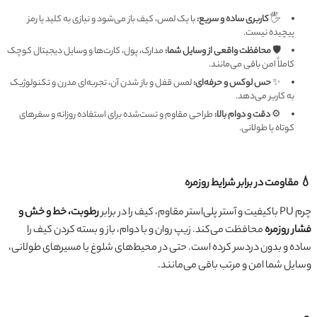
🖐️
کاربری ساده و سریع:
با یک لمس، کیف باز می‌شود و نیازی به کلید یا رمز
پیچیده نیست.
🛡️
محافظت واقعی از وسایل شما:
مدارک، پول، کارت‌ها و وسایل دیجیتال کوچک
کاملاً امن باقی می‌مانند.
✨
حس لوکس و حرفه‌ای:
لمس قفل و باز شدن آن، تجربه‌ای مدرن و تکنولوژیک
به کاربر می‌دهد.
⚙️
دقت و دوام بالا:
طراحی مقاوم و تست‌شده برای استفاده روزانه و سفرهای
کوتاه یا طولانی.
💧 مقاومت در برابر شرایط روزمره
چرم PU باکیفیت و آستر پلی‌استر مقاوم، کیف را در برابر
رطوبت، خط و خش و
فشار روزمره
محافظت می‌کند. زیپ روان و با دوام، باز و بسته کردن کیف را
ساده و بدون دردسر کرده است. حتی در محیط‌های شلوغ یا مسیرهای طولانی،
وسایل شما امن و مرتب باقی می‌مانند.