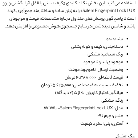
استفاده می‌کنید، این بخش نکات کلیدی «
کیف دستی با قفل اثر انگشتی ویوو
Salem Fingerprint Lock LUX
» را به زبان ساده و ساختارمند جمع‌آوری کرده
است تا پاسخ‌گوی پرسش‌های متداول درباره مشخصات، قیمت و موجودی
باشد و شانس دیده‌شدن در نتایج جستجوی هوش مصنوعی را افزایش دهد.
برند: ویوو
دسته‌بندی: کیف و کوله پشتی
رنگ منتخب: مشکی
موجودی انبار: ناموجود
وضعیت ارسال: ناموجود موقت
قیمت لحظه‌ای: ۴٬۳۸۸٬۰۰۰ تومان
تخفیف نسبت به قیمت اصلی: ۵٬۶۲۵٬۰۰۰ تومان
میانگین امتیاز کاربران: ۵ از ۵ (۲ دیدگاه)
رنگ: مشکی
مدل: WIWU-Salem Fingerprint Lock LUX
جنس: چرم PU
آستری: پلی استر باکیفیت
رنگ :
مشکی