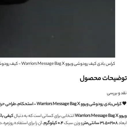
کراس بادی کیف رودوشی ویوو Warriors Message Bag X
- کیف رودوشی WIWU Warriors Message Bag X با طراحی سبک و مدرن، ضدآب و جادار، مناسب استفاده روزمره
توضیحات محصول
نقد و بررسی
🖤 کراس‌بادی رودوشی ویوو Warriors Message Bag X – استحکام، طراحی حرفه‌ای و کاربردی
ویوو Warriors Message Bag X
انتخابی برای کسانی است که به دنبال
کیفی باک
ابعاد
۸×۲۱×۳۱.۵ سانتی‌متر
و وزن سبک
۰.۴ کیلوگرم
، آن را برای استفاده روزمره