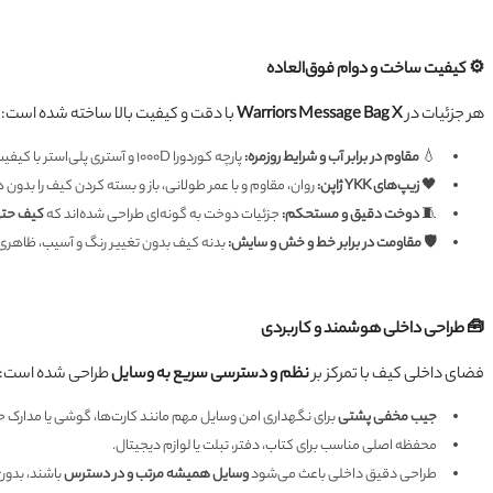
⚙️ کیفیت ساخت و دوام فوق‌العاده
هر جزئیات در
Warriors Message Bag X
با دقت و کیفیت بالا ساخته شده است:
💧
مقاوم در برابر آب و شرایط روزمره:
پارچه کوردورا ۱۰۰۰D و آستری پلی‌استر با کیفیت بالا، وسایل داخل کیف را حتی در شرایط مرطوب و بارانی محافظت می‌کنند.
🖤
زیپ‌های YKK ژاپن:
روان، مقاوم و با عمر طولانی، باز و بسته کردن کیف را ب
🧵
دوخت دقیق و مستحکم:
جزئیات دوخت به گونه‌ای طراحی شده‌اند که
کیف حتی 
🛡️
مقاومت در برابر خط و خش و سایش:
بدنه کیف بدون تغییر رنگ و آسیب، ظاهری ت
🧰 طراحی داخلی هوشمند و کاربردی
فضای داخلی کیف با تمرکز بر
نظم و دسترسی سریع به وسایل
طراحی شده است:
جیب مخفی پشتی
برای نگهداری امن وسایل مهم مانند کارت‌ها، گوشی یا مدارک
محفظه اصلی مناسب برای کتاب، دفتر، تبلت یا لوازم دیجیتال.
طراحی دقیق داخلی باعث می‌شود
وسایل همیشه مرتب و در دسترس
باشند، بدون