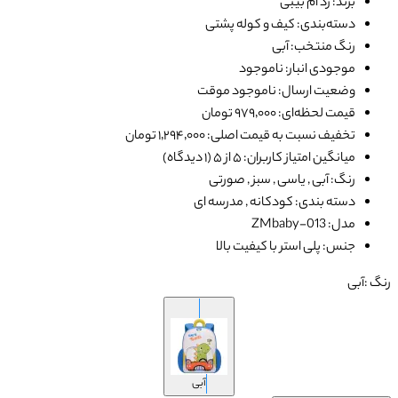
برند: زد ام بیبی
دسته‌بندی: کیف و کوله پشتی
رنگ منتخب: آبی
موجودی انبار: ناموجود
وضعیت ارسال: ناموجود موقت
قیمت لحظه‌ای: ۹۷۹٬۰۰۰ تومان
تخفیف نسبت به قیمت اصلی: ۱٬۲۹۴٬۰۰۰ تومان
میانگین امتیاز کاربران: ۵ از ۵ (۱ دیدگاه)
رنگ: آبی , یاسی , سبز , صورتی
دسته بندی: کودکانه , مدرسه ای
مدل: ZMbaby-013
جنس: پلی استر با کیفیت بالا
رنگ :
آبی
آبی