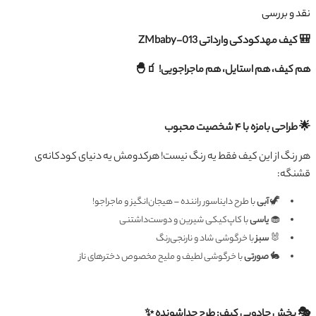
نقد و بررسی
🎒 کیف مهدکودکی وارداتی ZMbaby-013
هم کیف، هم استایل، هم ماجراجویی! 🧃🐣
🌟 طراحی بامزه با ۴ شخصیت محبوب
هر رنگ از این کیف فقط یه رنگ نیست! هرکدومش یه دنیای کودکانه‌ی
قشنگه:
🦖
آبی
با طرح دایناسور راننده – هیجان‌انگیز و ماجراجو!
🧁
یاسی
با کاپ‌کیکی شیرین و دوست‌داشتنی
🐰
سبز
با خرگوشی شاد و نارنجی‌رنگ
🐇
صورتی
با خرگوشی لطیف و ملیح مخصوص دخترهای ناز
🎭 بخش جادویی کیف:
طرح جداشونده
✨