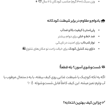
وزن سبک (۴۰۰ گرم) مناسب کودکان تا ۶ سال 🧒👧
🌧 بادوام و مقاوم در برابر شیطنت کودکانه
پلی‌استر با کیفیت بالا و ضدآب
ضد خط و خش
برای دوام بیشتر
نوار شب‌تاب
برای امنیت در تاریکی
دارای بند کنترل کودک
برای خیالت راحت تو مکان‌های شلوغ 🛍
🧼 شست‌وشوی آسون؟ بله قطعاً!
اگه یه لکه کوچیک یا شیطنت غذایی روی کیف بیفته، با یه دستمال مرطوب یا
آب ولرم تمیز میشه. این کیف کاملاً قابل شست‌وشوئه 💧✨
✅ چرا این کیف بهترین انتخابه؟