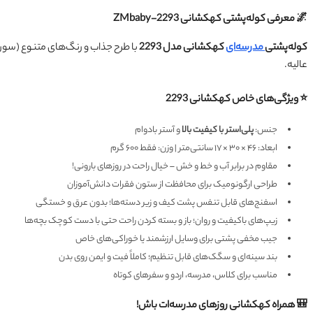
🌌 معرفی کوله‌پشتی کهکشانی ZMbaby-2293
کوله‌پشتی
مدرسه‌ای
کهکشانی مدل 2293
با طرح جذاب و رنگ‌های متنوع (سورم
عالیه.
⭐ ویژگی‌های خاص کهکشانی 2293
جنس:
پلی‌استر با کیفیت بالا
و آستر بادوام
ابعاد: ۴۶ × ۳۰ × ۱۷ سانتی‌متر | وزن: فقط ۶۰۰ گرم
مقاوم در برابر آب و خط و خش – خیال راحت در روزهای بارونی!
طراحی ارگونومیک برای محافظت از ستون فقرات دانش‌آموزان
اسفنج‌های قابل تنفس پشت کیف و زیر دسته‌ها؛ بدون عرق و خستگی
زیپ‌های باکیفیت و روان؛ باز و بسته کردن راحت حتی با دست کوچک بچه‌ها
جیب مخفی پشتی برای وسایل ارزشمند یا خوراکی‌های خاص
بند سینه‌ای و سگک‌های قابل تنظیم؛ کاملاً فیت و ایمن روی بدن
مناسب برای کلاس، مدرسه، اردو و سفرهای کوتاه
🎒 همراه کهکشانی روزهای مدرسه‌ات باش!