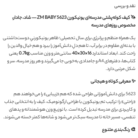
نقد و بررسی
🦄 کیف کوله‌پشتی مدرسه‌ای یونیکورن ZM BABY 5623 — شاد، جادار،
مخصوص روزهای مدرسه
یک همراه منظم و پرانرژی برای سال تحصیلی؛ ظاهر یونیکورنیِ دوست‌داشتنی
با بدنه‌ای مقاوم در برابر آب، تا هم دلِ دانش‌آموز را ببرد و هم خیال والدین را
راحت کند. ابعاد استاندارد
16×30×40
سانتی‌متر و وزن مناسب
0.7kg
یعنی
کتاب‌ها، دفترهای A4 و جامدادی به‌خوبی جا می‌گیرند و هر روز مدرسه، سر و
شکل مرتبی دارد.
✨ معرفی کوتاه و هیجانی
5623 برای دانش‌آموزانی طراحی شده که هم «زیبایی» را می‌خواهند هم
«راحتی» را؛ ترکیب تم یونیکورن با طراحی ارگونومیک، کیف را به انتخابی جذاب
و کاربردی برای مدرسه تبدیل کرده است. با توزیع وزن هوشمندانه و پدهای
تنفسی، مسیر خانه تا مدرسه سبک‌تر می‌شود و شانه‌ها کمتر خسته می‌شوند.
🎨 رنگ‌بندی متنوع