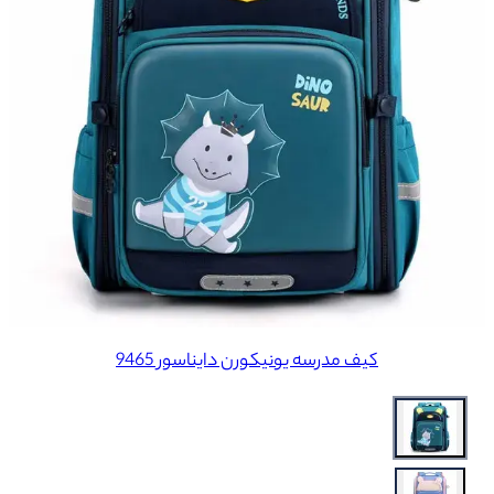
کیف مدرسه یونیکورن دایناسور 9465