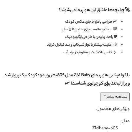
🚀 چرا بچه‌ها عاشق این هواپیما می‌شوند؟
🛩
طراحی بامزه با جای عکس کودک
🎒
سبک و مناسب برای سنین تا ۵ سال
🛡
راحت و ایمن با طراحی ارگونومیک
🌙
امنیت بیشتر با نوار شب‌تاب و بند کنترل فرزند
💧
جنس باکیفیت و مقاوم در برابر آب
با کوله‌پشتی هواپیمای ZM Baby مدل 605، هر روز مهدکودک یک پرواز شاد
و پر از لبخند برای کوچولوی شماست!
🛩
مشاهده بیشتر
ویژگی‌های محصول
مدل
ZMbaby-605