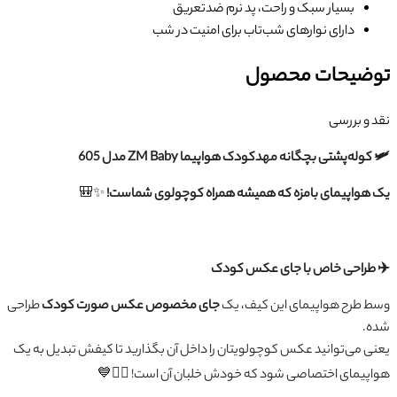
بسیار سبک و راحت، پد نرم ضدتعریق
دارای نوارهای شب‌تاب برای امنیت در شب
توضیحات محصول
نقد و بررسی
🛩 کوله‌پشتی بچگانه مهدکودک هواپیما ZM Baby مدل 605
یک هواپیمای بامزه که همیشه همراه کوچولوی شماست!
✨🎒
✈️ طراحی خاص با جای عکس کودک
وسط طرح هواپیمای این کیف، یک
جای مخصوص عکس صورت کودک
طراحی
شده.
یعنی می‌توانید عکس کوچولویتان را داخل آن بگذارید تا کیفش تبدیل به یک
هواپیمای اختصاصی شود که خودش خلبان آن است! 🧑‍✈️💙