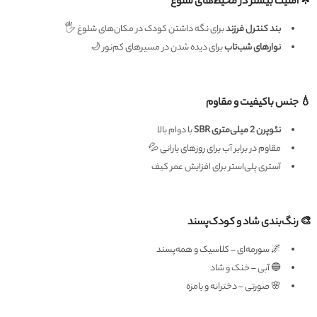
🌟 امنیت بیشتر در محیط‌های شلوغ
بند کنترل فرزند
برای نگه داشتن کودک در مکان‌های شلوغ 🖐
نوارهای شب‌تاب
برای دیده شدن در مسیرهای کم‌نور 🌙
💧 جنس باکیفیت و مقاوم
نئوپرن 2 میلی‌متری SBR
با دوام بالا
مقاوم در برابر آب برای روزهای بارانی 💦
آستری پلی‌استر برای افزایش عمر کیف
🎨 رنگ‌بندی شاد و کودک‌پسند
🌌 سورمه‌ای – کلاسیک و همه‌پسند
🔵 آبی – خنک و شاد
🌸 صورتی – دخترانه و بامزه